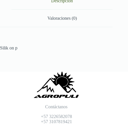
Descripción
cantidad
Valoraciones (0)
Silik on p
Contáctanos
+57 3226582078
+57 3107819421