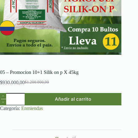
05 – Promocion 10+1 Silik on p X 45kg
$
930.000,00
$
1.200.000,00
El
El
precio
precio
05
original
actual
Añadir al carrito
-
era:
es:
Promocion
$1.200.000,00.
$930.000,00.
Categoría:
Enmiendas
10+1
Silik
on
p
X
45kg