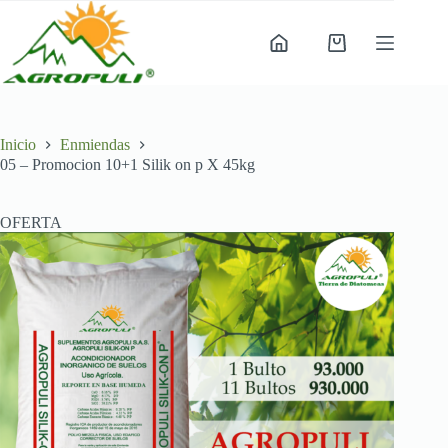
Saltar
al
contenido
Carro
de
compra
Inicio
Enmiendas
05 – Promocion 10+1 Silik on p X 45kg
OFERTA